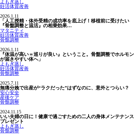
よもぎ蒸し
妊活体質改善
2026.1.11
「人工授精・体外受精の成功率を底上げ！移植前に受けたい
『骨盤調整と温活』の相乗効果…
マタニティ
妊活体質改善
骨盤調整
2026.1.11
『体温が高い＝巡りが良い』ということ。骨盤調整でホルモン
が届きやすい体へ」
よもぎ蒸し
妊活体質改善
骨盤調整
2025.7.11
無痛分娩で出産が“ラクだった”はずなのに、意外とつらい？
安心安全
産後ケア
骨盤調整
2024.11.15
いい夫婦の日に！健康で過ごすための二人の身体メンテナンス
プレゼント
よもぎ蒸し
骨盤調整