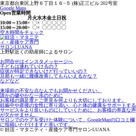
東京都台東区上野６丁目１６−５ (株)正三ビル 202号室
Google Maps
Open
営業時間
月
火
水
木
金
土
日
祝
10:00～15:00
×
〇
×
〇
〇
〇
〇
〇
15:00～20:00
×
〇
×
〇
〇
〇
〇
〇
空き時間をチェック
上野駅近くの助産師によるサロン
お問合せはインスタメッセージへ
子どもは連れていけるの？
症状が特定できないけど行っていいの？
旦那も一緒に腰痛改善してもらいえるかな？
などなど
来場前の不安な点なんでもお聞かせください。
誰かの健やかな一歩のために
お客様の満足度とご意見を何よりも大切にしております。
妊娠中や産後の女性に寄り添い、心と体の健康をサポートする
サービスをより良いものにしていくために、お客様の率直な声
が欠かせません。
サロンでのケアを受けた体験について、GoogleMapの口コミ欄
に投稿いただけますと幸いです。
© 妊活・マタニティ・産後ケア専門サロンLUANA