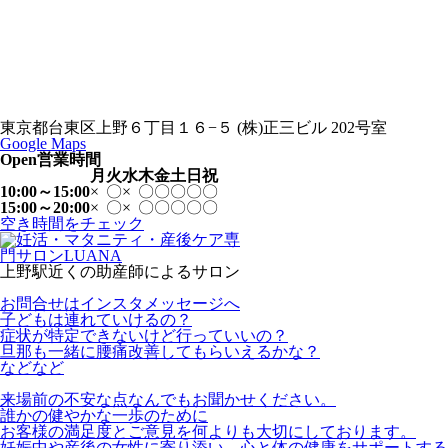
東京都台東区上野６丁目１６−５ (株)正三ビル 202号室
Google Maps
Open
営業時間
月
火
水
木
金
土
日
祝
10:00～15:00
×
〇
×
〇
〇
〇
〇
〇
15:00～20:00
×
〇
×
〇
〇
〇
〇
〇
空き時間をチェック
上野駅近くの助産師によるサロン
お問合せはインスタメッセージへ
子どもは連れていけるの？
症状が特定できないけど行っていいの？
旦那も一緒に腰痛改善してもらいえるかな？
などなど
来場前の不安な点なんでもお聞かせください。
誰かの健やかな一歩のために
お客様の満足度とご意見を何よりも大切にしております。
妊娠中や産後の女性に寄り添い、心と体の健康をサポートする