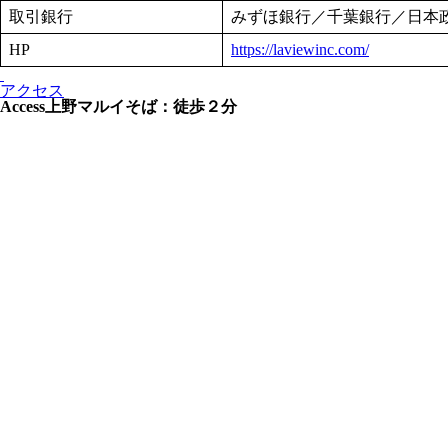
取引銀行
みずほ銀行／千葉銀行／日本
HP
https://laviewinc.com/
アクセス
Access
上野マルイそば：徒歩２分