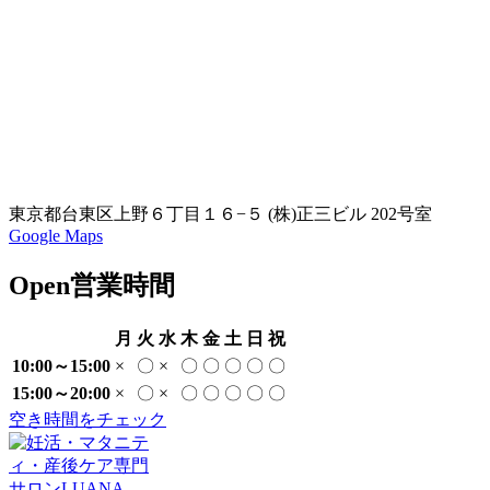
東京都台東区上野６丁目１６−５ (株)正三ビル 202号室
Google Maps
Open
営業時間
月
火
水
木
金
土
日
祝
10:00～15:00
×
〇
×
〇
〇
〇
〇
〇
15:00～20:00
×
〇
×
〇
〇
〇
〇
〇
空き時間をチェック