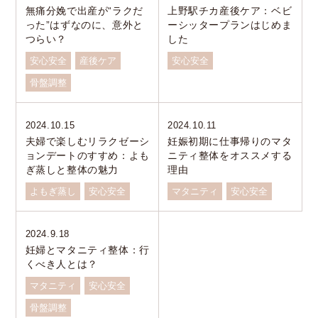
無痛分娩で出産が“ラクだ
上野駅チカ産後ケア：ベビ
った”はずなのに、意外と
ーシッタープランはじめま
つらい？
した
安心安全
産後ケア
安心安全
骨盤調整
2024.10.15
2024.10.11
夫婦で楽しむリラクゼーシ
妊娠初期に仕事帰りのマタ
ョンデートのすすめ：よも
ニティ整体をオススメする
ぎ蒸しと整体の魅力
理由
よもぎ蒸し
安心安全
マタニティ
安心安全
2024.9.18
妊婦とマタニティ整体：行
くべき人とは？
マタニティ
安心安全
骨盤調整