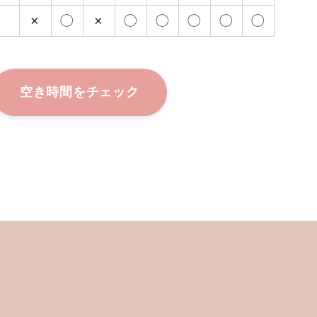
×
〇
×
〇
〇
〇
〇
〇
空き時間をチェック