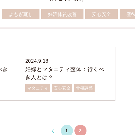
よもぎ蒸し
妊活体質改善
安心安全
産
2024.9.18
べき
妊婦とマタニティ整体：行くべ
き人とは？
マタニティ
安心安全
骨盤調整
1
2