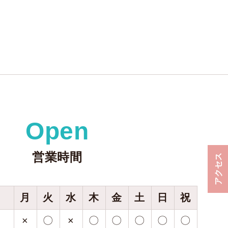
Open
営業時間
アクセス
月
火
水
木
金
土
日
祝
×
〇
×
〇
〇
〇
〇
〇