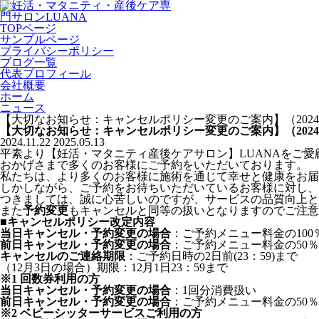
TOPページ
サンプルページ
プライバシーポリシー
ブログ一覧
代表プロフィール
会社概要
ホーム
ニュース
【大切なお知らせ：キャンセルポリシー変更のご案内】（2024
【大切なお知らせ：キャンセルポリシー変更のご案内】（2024
2024.11.22
2025.05.13
平素より【妊活・マタニティ産後ケアサロン】LUANAをご
おかげさまで多くのお客様にご予約をいただいております。
私たちは、より多くのお客様に施術を通じて幸せと健康をお届
しかしながら、ご予約をお待ちいただいているお客様に対し、
つきましては、誠に心苦しいのですが、サービスの品質向上と
また
予約変更
もキャンセルと同等の扱いとなりますのでご注意
■キャンセルポリシー改定内容
当日キャンセル・予約変更の場合
：ご予約メニュー料金の10
前日キャンセル
・予約変更
の場合
：ご予約メニュー料金の50
キャンセルのご連絡期限
：ご予約日時の2日前(23：59)まで
（12月3日の場合）期限：12月1日23：59まで
※1 回数券利用の方
当日キャンセル
・予約変更
の場合
：1回分消費扱い
前日キャンセル
・予約変更
の場合
：ご予約メニュー料金の50
※2 ベビーシッターサービスご利用の方