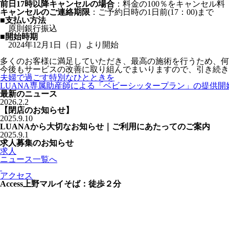
前日17時以降キャンセルの場合
：料金の100％をキャンセル料
キャンセルのご連絡期限
：ご予約日時の1日前(17：00)まで
■支払い方法
原則銀行振込
■開始時期
2024年12月1日（日）より開始
多くのお客様に満足していただき、最高の施術を行うため、何
今後もサービスの改善に取り組んでまいりますので、引き続き
夫婦で過ごす特別なひとときを
LUANA専属助産師による「ベビーシッタープラン」の提供開
最新のニュース
2026
.
2.2
【閉店のお知らせ】
2025
.
9.10
LUANAから大切なお知らせ｜ご利用にあたってのご案内
2025
.
9.1
求人募集のお知らせ
求人
ニュース一覧へ
アクセス
Access
上野マルイそば：徒歩２分