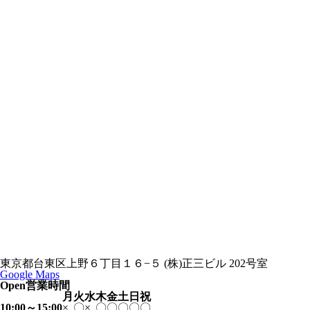
東京都台東区上野６丁目１６−５ (株)正三ビル 202号室
Google Maps
Open
営業時間
月
火
水
木
金
土
日
祝
10:00～15:00
×
〇
×
〇
〇
〇
〇
〇